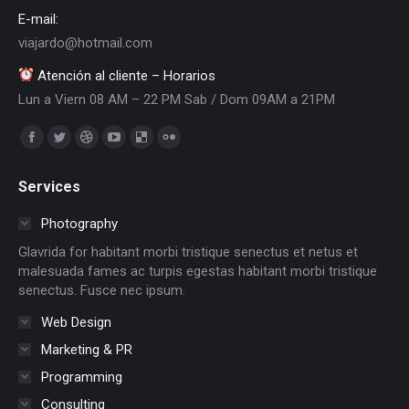
E-mail:
viajardo@hotmail.com
Atención al cliente – Horarios
Lun a Viern 08 AM – 22 PM Sab / Dom 09AM a 21PM
Encuéntranos en:
Facebook
Twitter
Dribbble
YouTube
Delicious
Flickr
page
page
page
page
page
page
Services
opens
opens
opens
opens
opens
opens
in
in
in
in
in
in
Photography
new
new
new
new
new
new
Glavrida for habitant morbi tristique senectus et netus et
window
window
window
window
window
window
malesuada fames ac turpis egestas habitant morbi tristique
senectus. Fusce nec ipsum.
Web Design
Marketing & PR
Programming
Consulting