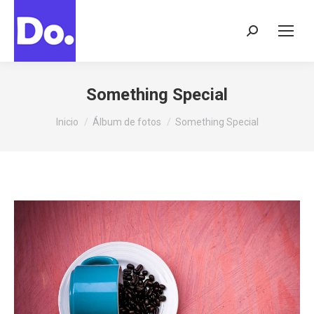
Buscar:
Something Special
Estás aquí:
Inicio
Álbum de fotos
Something Special