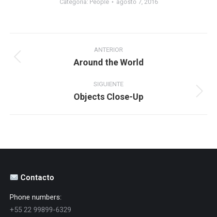
Categoría:
People
agosto 7, 2016
Navegación
entre
ANTERIOR
Around the World
Álbum
álbumes
anterior:
SIGUIENTE
Objects Close-Up
Álbum
siguiente:
Contacto
Phone numbers:
+55 22 99899-6329