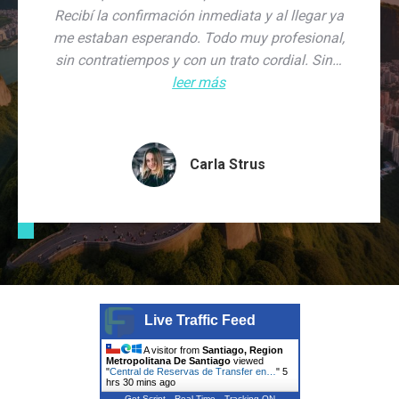
Recibí la confirmación inmediata y al llegar ya
me estaban esperando. Todo muy profesional,
sin contratiempos y con un trato cordial. Sin…
leer más
Carla Strus
Live Traffic Feed
A visitor from
Santiago, Region
Metropolitana De Santiago
viewed
"
Central de Reservas de Transfer en…
"
5
hrs 30 mins ago
Get Script
Real Time
Tracking ON