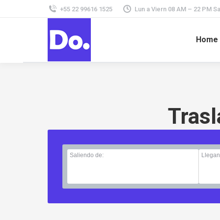
+55 22 99616 1525
Lun a Viern 08 AM – 22 PM 
Home
Trasl
Saliendo de:
Llegan