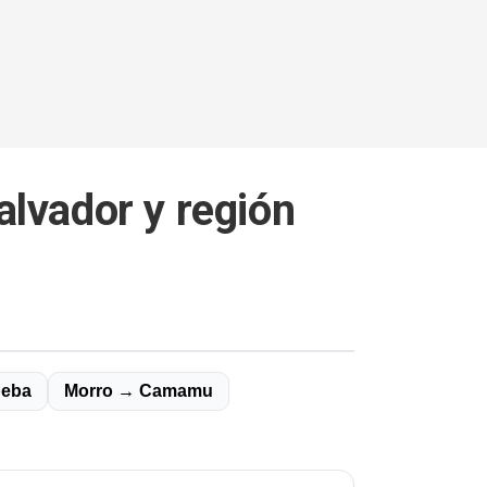
lvador y región
peba
Morro → Camamu