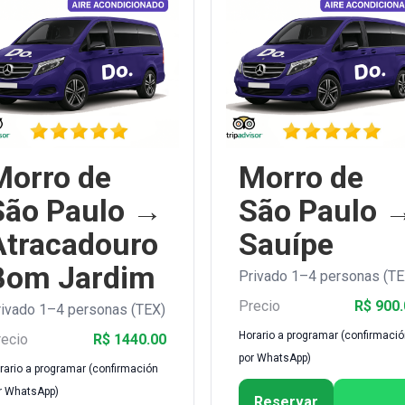
Morro de
Morro de
São Paulo →
São Paulo 
Atracadouro
Sauípe
Bom Jardim
Privado 1–4 personas (TE
Precio
R$ 900.
ivado 1–4 personas (TEX)
Horario a programar (confirmaci
ecio
R$ 1440.00
por WhatsApp)
rario a programar (confirmación
r WhatsApp)
Reservar