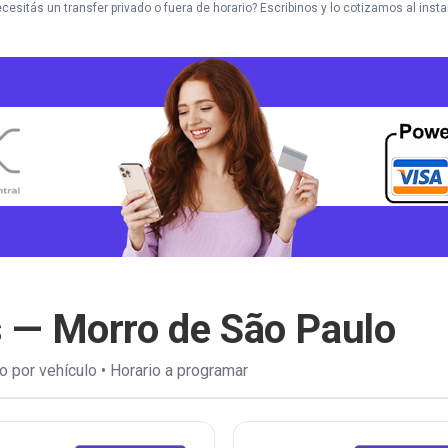
cesitás un transfer privado o fuera de horario? Escribinos y lo cotizamos al insta
s — Morro de São Paulo
 por vehículo • Horario a programar