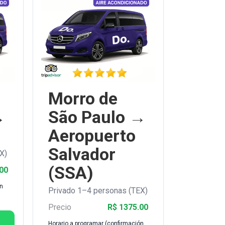
Morro de
→
São Paulo →
Aeropuerto
Salvador
X)
(SSA)
00
ón
Privado 1–4 personas (TEX)
Precio
R$ 1375.00
Horario a programar (confirmación