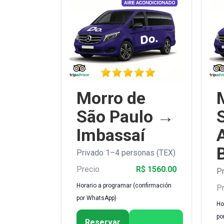
Morro de
São Paulo →
Imbassaí
Privado 1–4 personas (TEX)
Precio
R$ 1560.00
Pr
Horario a programar (confirmación
Pr
por WhatsApp)
Ho
po
Reservar