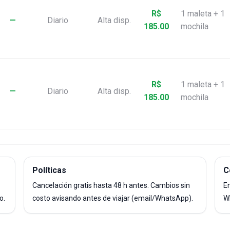
R$
1 maleta + 1
—
Diario
Alta disp.
185.00
mochila
R$
1 maleta + 1
—
Diario
Alta disp.
185.00
mochila
Políticas
C
Cancelación gratis hasta 48 h antes. Cambios sin
E
o.
costo avisando antes de viajar (email/WhatsApp).
W