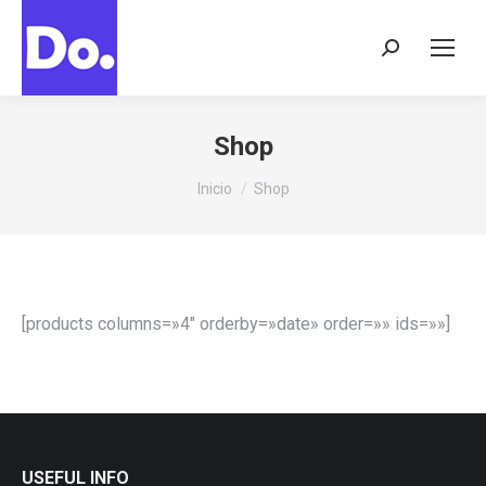
Buscar:
Shop
Estás aquí:
Inicio
Shop
[products columns=»4″ orderby=»date» order=»» ids=»»]
USEFUL INFO