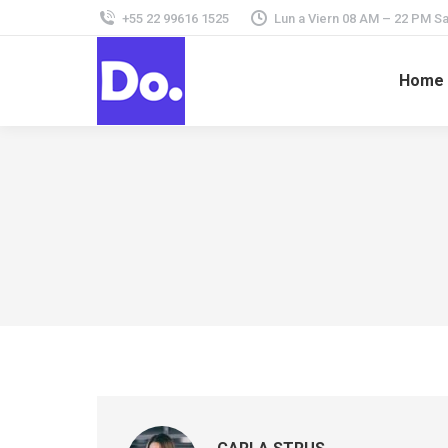
+55 22 99616 1525
Lun a Viern 08 AM – 22 PM 
Home