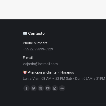
Contacto
Phone numbers:
+55 22 99899-6329
E-mail:
viajardo@hotmail.com
Atención al cliente – Horarios
Lun a Viern 08 AM – 22 PM Sab / Dom 09AM a 21PM
Encuéntranos en:
Facebook
Twitter
Dribbble
YouTube
Delicious
Flickr
page
page
page
page
page
page
opens
opens
opens
opens
opens
opens