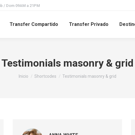
Sab / Dom 09AM a 21PM
Transfer Compartido
Transfer Privado
Destin
Testimonials masonry & grid
Estás aquí:
Inicio
Shortcodes
Testimonials masonry & grid