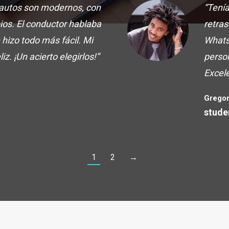
 autos son modernos, con
“Tenía
ios. El conductor hablaba
retra
 hizo todo más fácil. Mi
Whats
liz. ¡Un acierto elegirlos!”
perso
Excele
Gregor
stude
1
2
→